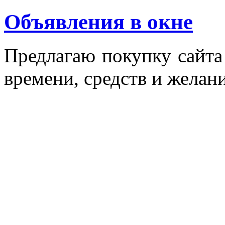
Объявления в окне
Пред­ла­гаю по­куп­ку сай­т
вре­мени, средств и же­лани