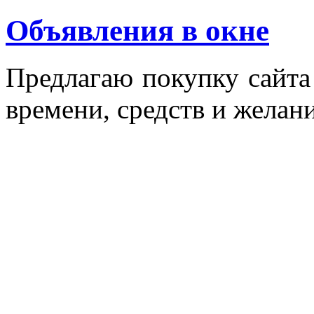
Объявления в окне
Пред­ла­гаю по­куп­ку сай­т
вре­мени, средств и же­лани