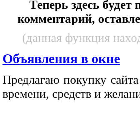
Теперь здесь будет
комментарий, оставл
(данная функция наход
Объявления в окне
Пред­ла­гаю по­куп­ку сай­т
вре­мени, средств и же­лани