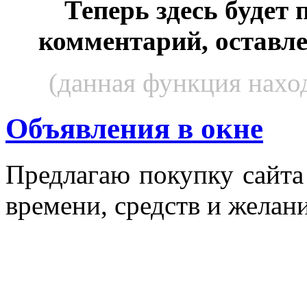
Теперь здесь будет
комментарий, оставл
(данная функция наход
Объявления в окне
Пред­ла­гаю по­куп­ку сай­т
вре­мени, средств и же­лани