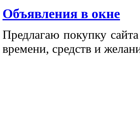
Объявления в окне
Пред­ла­гаю по­куп­ку сай­т
вре­мени, средств и же­лани