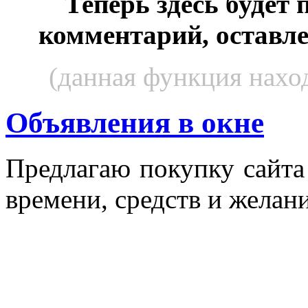
Теперь здесь будет
комментарий, оставл
(данная функция наход
Объявления в окне
Пред­ла­гаю по­куп­ку сай­т
вре­мени, средств и же­лани