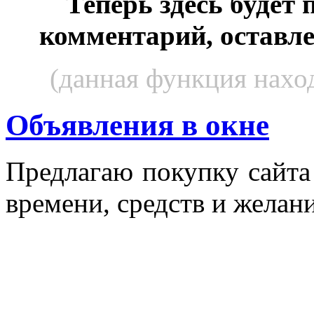
Теперь здесь будет
комментарий, оставл
(данная функция наход
Объявления в окне
Пред­ла­гаю по­куп­ку сай­т
вре­мени, средств и же­лани