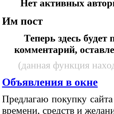
Нет активных автор
Им пост
Теперь здесь будет
комментарий, оставл
(данная функция наход
Объявления в окне
Пред­ла­гаю по­куп­ку сай­т
вре­мени, средств и же­лани