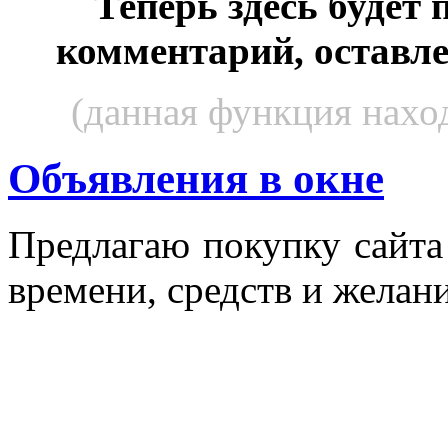
Теперь здесь будет
комментарий, оставл
(данная функция наход
Объявления в окне
Пред­ла­гаю по­куп­ку сай­т
вре­мени, средств и же­лани