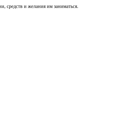
ни, средств и же­лания им за­нимать­ся.