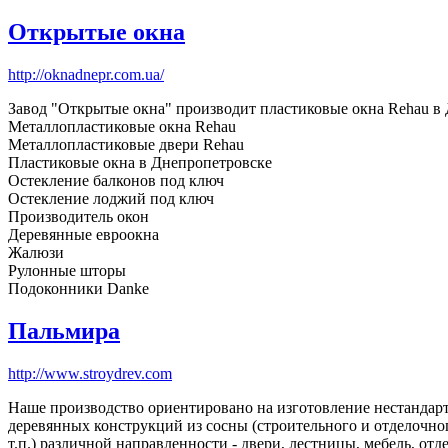
Открытые окна
http://oknadnepr.com.ua/
Завод "Открытые окна" производит пластиковые окна Rehau в
Металлопластиковые окна Rehau
Металлопластиковые двери Rehau
Пластиковые окна в Днепропетровске
Остекление балконов под ключ
Остекление лоджий под ключ
Производитель окон
Деревянные евроокна
Жалюзи
Рулонные шторы
Подоконники Danke
Пальмира
http://www.stroydrev.com
Наше производство ориентировано на изготовление нестандарт
деревянных конструкций из сосны (строительного и отделочного
т.п.) различной направленности - двери, лестницы, мебель, отд