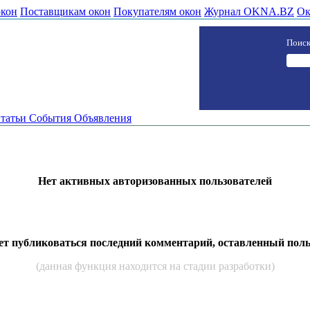
окон
Поставщикам окон
Покупателям окон
Журнал OKNA.BZ
Ок
Поиск
татьи
События
Объявления
Нет активных авторизованных пользователей
дет публиковаться последний комментарий, оставленный пол
(данная функция находится на стадии разработки)