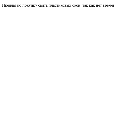
Пред­ла­гаю по­куп­ку сай­та плас­ти­ковых окон, так как нет вре­ме