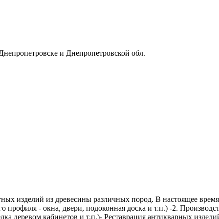
 Днепропетровске и Днепропетровской обл.
ных изделий из древесины различных пород. В настоящее время
 профиля - окна, двери, подоконная доска и т.п.) -2. Производс
елка деревом кабинетов и т.п.)- Реставрация антикварных издели