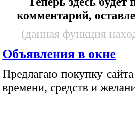
Теперь здесь будет
комментарий, оставл
(данная функция наход
Объявления в окне
Пред­ла­гаю по­куп­ку сай­т
вре­мени, средств и же­лани