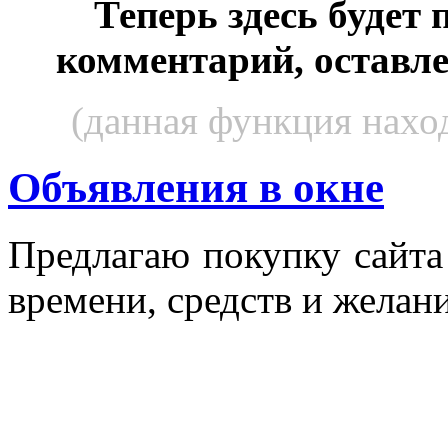
Теперь здесь будет
комментарий, оставл
(данная функция наход
Объявления в окне
Пред­ла­гаю по­куп­ку сай­т
вре­мени, средств и же­лани