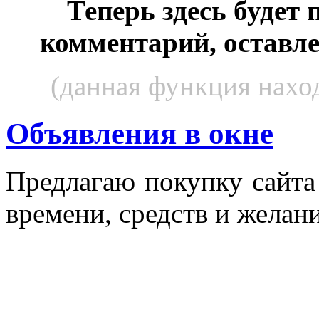
Теперь здесь будет
комментарий, оставл
(данная функция наход
Объявления в окне
Пред­ла­гаю по­куп­ку сай­т
вре­мени, средств и же­лани