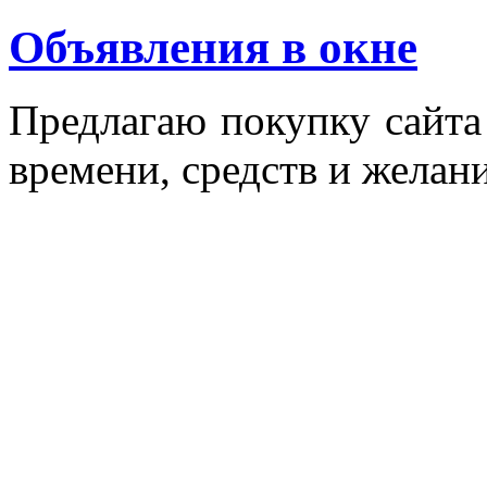
Объявления в окне
Пред­ла­гаю по­куп­ку сай­т
вре­мени, средств и же­лани