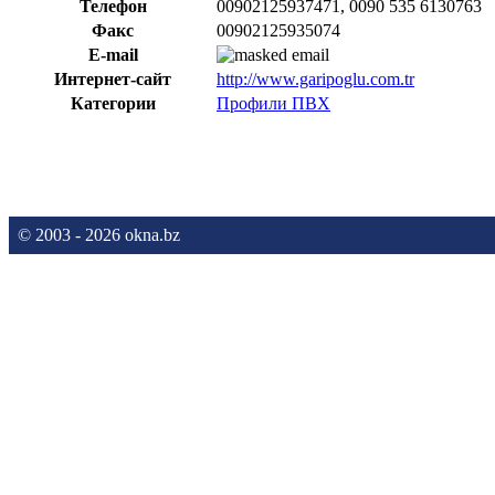
Телефон
00902125937471, 0090 535 6130763
Факс
00902125935074
E-mail
Интернет-сайт
http://www.garipoglu.com.tr
Категории
Профили ПВХ
© 2003 - 2026 okna.bz