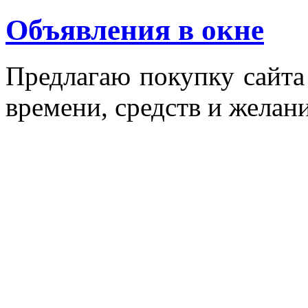
Объявления в окне
Пред­ла­гаю по­куп­ку сай­т
вре­мени, средств и же­лани