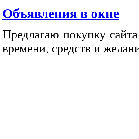
Объявления в окне
Пред­ла­гаю по­куп­ку сай­т
вре­мени, средств и же­лани