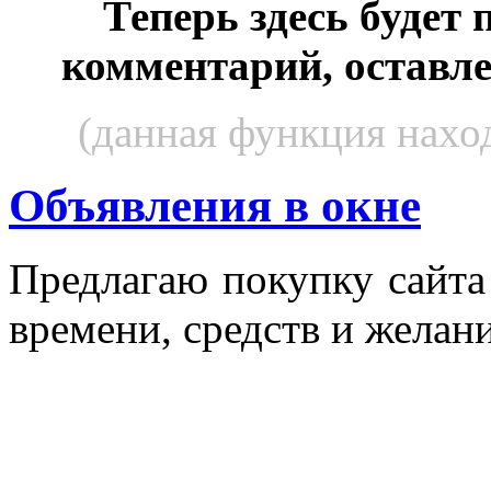
Теперь здесь будет
комментарий, оставл
(данная функция наход
Объявления в окне
Пред­ла­гаю по­куп­ку сай­т
вре­мени, средств и же­лани