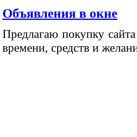
Объявления в окне
Пред­ла­гаю по­куп­ку сай­т
вре­мени, средств и же­лани