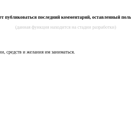
дет публиковаться последний комментарий, оставленный пол
(данная функция находится на стадии разработки)
ни, средств и же­лания им за­нимать­ся.