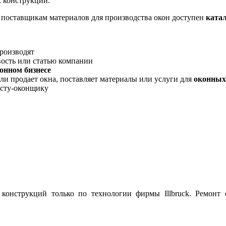
 конструкций.
, поставщикам материалов для производства окон доступен
ката
производят
вость или статью компании
онном бизнесе
ли продает окна, поставляет материалы или услуги для
оконных
исту-оконщику
 конструкций только по технологии фирмы Illbruck. Ремонт