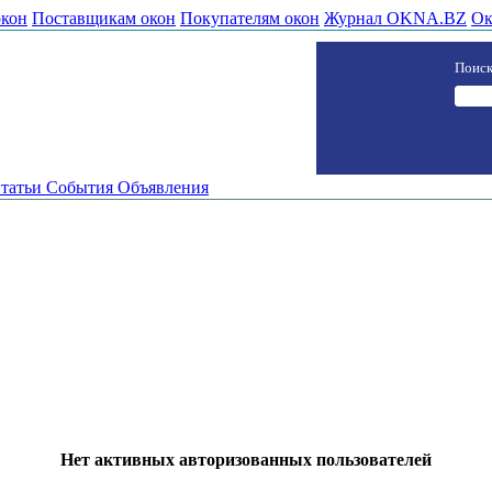
окон
Поставщикам окон
Покупателям окон
Журнал OKNA.BZ
Ок
Поиск
татьи
События
Объявления
Нет активных авторизованных пользователей