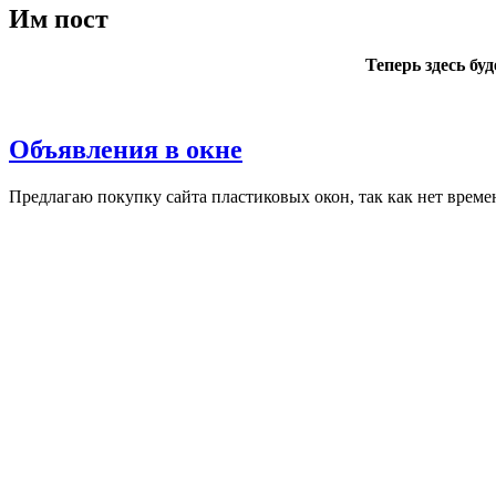
Им пост
Теперь здесь бу
Объявления в окне
Пред­ла­гаю по­куп­ку сай­та плас­ти­ковых окон, так как нет вре­ме