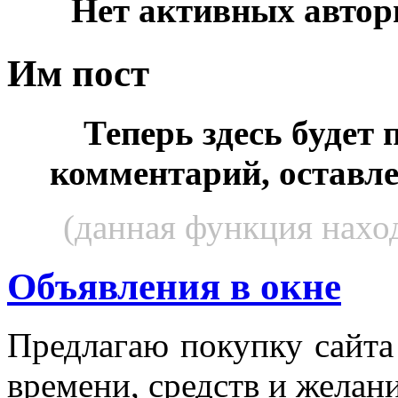
Нет активных автор
Им пост
Теперь здесь будет
комментарий, оставл
(данная функция наход
Объявления в окне
Пред­ла­гаю по­куп­ку сай­т
вре­мени, средств и же­лани