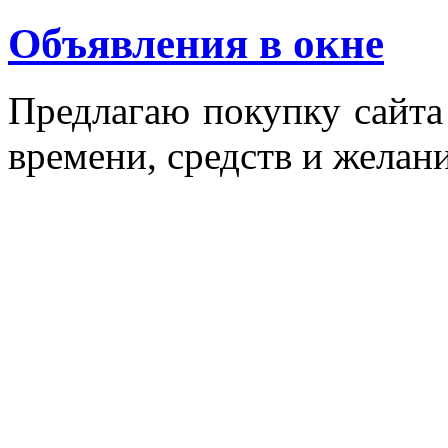
Объявления в окне
Пред­ла­гаю по­куп­ку сай­т
вре­мени, средств и же­лани