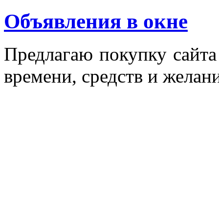
Объявления в окне
Пред­ла­гаю по­куп­ку сай­т
вре­мени, средств и же­лани