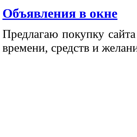
Объявления в окне
Пред­ла­гаю по­куп­ку сай­т
вре­мени, средств и же­лани